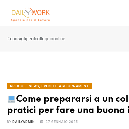
Skip
to
content
#consigliperilcolloquioonline
ARTICOLI: NEWS, EVENTI E AGGIORNAMENTI
Come prepararsi a un coll
pratici per fare una buona
BY
DAILYADMIN
27 GENNAIO 2025